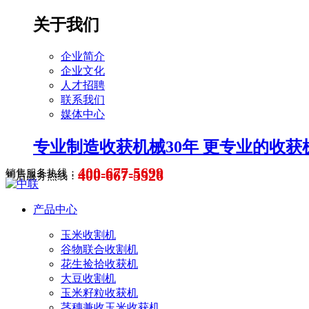
关于我们
企业简介
企业文化
人才招聘
联系我们
媒体中心
专业制造收获机械30年 更专业的收获
400-677-5699
400-667-5526
销售服务热线：
售后服务热线：
产品中心
玉米收割机
谷物联合收割机
花生捡拾收获机
大豆收割机
玉米籽粒收获机
茎穗兼收玉米收获机