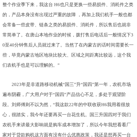
整个作业季下来，我这台 H6也只是更换一些易损件、消耗件之类
的，产品本身没有出现过严重的故障 ，再加上我们机手一般也都
会常备一些皮带、链条之类的易损件、消耗件，所以售后也就非
常简单了。在唐山本地作业的时候，拨打售后电话后一般情况下3
0至40分钟售后人员就过来了。当然了在内蒙古的话时间需要长一
些，毕竟内蒙古地区地块比较大、区域之间距离比较远，这个我
们农机手也是可以理解的。”
2023年是非道路移动机械“国三”升“国四”第一年，农机市场
遍布阴霾，广大用户对于“国四”产品信心不足，多处于观望阶
段。刘师傅则不以为然，“我这款22年的中联收获H6我用着很放
心，很踏实，我今年还要再买一台花生机。国三升国四对于我们
农机手来讲最大影响就是购车成本增加了，所以今年我想看看厂
家对于贷款购机这方面有没有什么优惠政策，我还是想再买一台