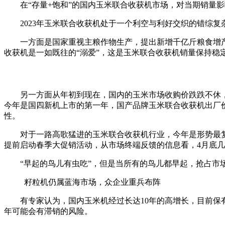
在“存量+饱和”的国内玉米联合收获机市场，对当期销量
2023年玉米联合收获机处于一个利空与利好交织的错综复
一方面是国家重视主粮作物生产，提出新增千亿斤粮食增产
收获机是一如既往的“溺爱”，这是玉米联合收获机销量保持稳
另一方面从年初到现在，国内的玉米市场收购价跌跌不休
今年是国四新机上市的第一年，国产品牌玉米联合收获机出厂价普
性。
对于一路高歌猛进的玉米联合收获机行业，今年是形势最
提前启动春季大促销活动，从市场终端反馈的信息看，4月底
“早起的鸟儿有虫吃”，但是当所有的鸟儿都早起，抢占市
籽粒机仍属蓝海市场，众企业重兵布阵
有专家认为，国内玉米机经过长达10年的高增长，目前保
年可能会有滞销的风险。