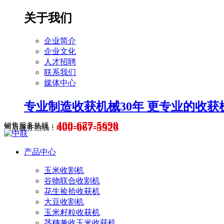
关于我们
企业简介
企业文化
人才招聘
联系我们
媒体中心
专业制造收获机械30年 更专业的收获
400-677-5699
400-667-5526
销售服务热线：
售后服务热线：
产品中心
玉米收割机
谷物联合收割机
花生捡拾收获机
大豆收割机
玉米籽粒收获机
茎穗兼收玉米收获机