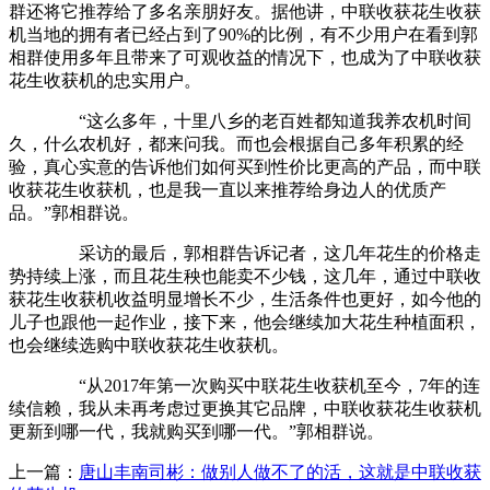
群还将它推荐给了多名亲朋好友。据他讲，中联收获花生收获
机当地的拥有者已经占到了90%的比例，有不少用户在看到郭
相群使用多年且带来了可观收益的情况下，也成为了中联收获
花生收获机的忠实用户。
“这么多年，十里八乡的老百姓都知道我养农机时间
久，什么农机好，都来问我。而也会根据自己多年积累的经
验，真心实意的告诉他们如何买到性价比更高的产品，而中联
收获花生收获机，也是我一直以来推荐给身边人的优质产
品。”郭相群说。
采访的最后，郭相群告诉记者，这几年花生的价格走
势持续上涨，而且花生秧也能卖不少钱，这几年，通过中联收
获花生收获机收益明显增长不少，生活条件也更好，如今他的
儿子也跟他一起作业，接下来，他会继续加大花生种植面积，
也会继续选购中联收获花生收获机。
“从2017年第一次购买中联花生收获机至今，7年的连
续信赖，我从未再考虑过更换其它品牌，中联收获花生收获机
更新到哪一代，我就购买到哪一代。”郭相群说。
上一篇：
唐山丰南司彬：做别人做不了的活，这就是中联收获