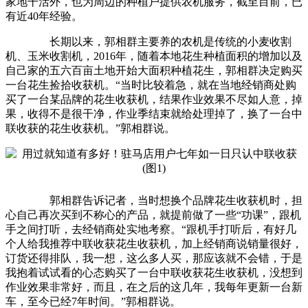
家地干活外，也为周边的种植户提供农机服务，截至目前，已
有近40年经验。
长期以来，郭相群主要养的农机是传统的小麦收割
机、玉米收割机，2016年，随着本地花生种植面积的增加以及
自己家的五六百亩土地开始大面积种植花生，郭相群决定购买
一台花生捡拾收获机。“当时比较着急，就在当地经销商处购
买了一台某品牌的花生收获机，结果作业效果不尽如人意，掉
果，收得不是很干净，作业季结束就给处理掉了，换了一台中
联收获的花生收获机。”郭相群说。
郭相群告诉记者，当时想换个品牌花生收获机时，担
心自己再次买到不称心的产品，就提前做了一些“功课”，跟机
手之间打听，去经销商处实地考察。“跟机手打听后，有好几
个人给我推荐中联收获花生收获机，加上经销商说销量很好，
订货还得排队，我一想，这么多人买，那应该就不会错，于是
我抱着试试看的心态购买了一台中联收获花生收获机，没想到
作业效果非常好，而且，在之后的这几年，我每年更新一台新
车，至今已经7年时间。”郭相群说。