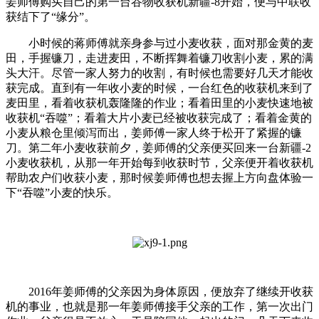
姜师傅购买自己的第一台谷物收获机新疆-8开始，便与中联收
获结下了“缘分”。
小时候的蒋师傅就亲身参与过小麦收获，面对那金黄的麦
田，手握镰刀，走进麦田，不断挥舞着镰刀收割小麦，累的满
头大汗。尽管一家人努力的收割，有时候也需要好几天才能收
获完成。直到有一年收小麦的时候，一台红色的收获机来到了
麦田里，看着收获机轰隆隆的作业；看着田里的小麦快速地被
收获机“吞噬”；看着大片小麦已经被收获完成了；看着金黄的
小麦从粮仓里倾泻而出，姜师傅一家人终于松开了紧握的镰
刀。第二年小麦收获前夕，姜师傅的父亲便买回来一台新疆-2
小麦收获机，从那一年开始每到收获时节，父亲便开着收获机
帮助农户们收获小麦，那时候姜师傅也想去握上方向盘体验一
下“吞噬”小麦的快乐。
2016年姜师傅的父亲因为身体原因，便放弃了继续开收获
机的事业，也就是那一年姜师傅接手父亲的工作，第一次出门