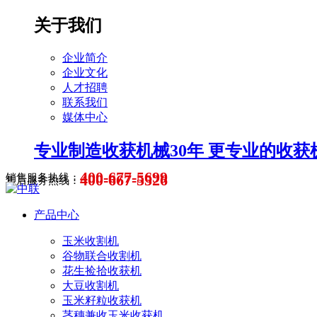
关于我们
企业简介
企业文化
人才招聘
联系我们
媒体中心
专业制造收获机械30年 更专业的收获
400-677-5699
400-667-5526
销售服务热线：
售后服务热线：
产品中心
玉米收割机
谷物联合收割机
花生捡拾收获机
大豆收割机
玉米籽粒收获机
茎穗兼收玉米收获机