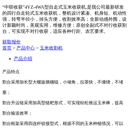
“中联收获”4YZ-4WA型自走式玉米收获机,是我公司最新研发
的四行自走轮式玉米收获机，整机设计紧凑、机身短、机动性
强，转弯半径小，掉头方便，收割效率高；全新动感外围，设
计新颖时尚，美观实用，维修方便；原创全副式不对行收获割
台，可实现不对行收获，适应各种行距、农艺要求。
获取报价
首页
>
产品中心
>
玉米收割机
产品介绍
产品特点
割台采用加长型大螺旋摘穗辊，小倾角，拉茎快，不缠绕，不堵
塞；
割台升运链采用加高型链耙形式，可实现轻松推运玉米棒，提高
割台输送效率；
割台框架采用四连杆铰接型式，根据不同的玉米种植情况，可以