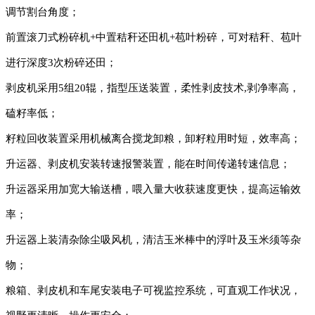
调节割台角度；
前置滚刀式粉碎机+中置秸秆还田机+苞叶粉碎，可对秸秆、苞叶
进行深度3次粉碎还田；
剥皮机采用5组20辊，指型压送装置，柔性剥皮技术,剥净率高，
磕籽率低；
籽粒回收装置采用机械离合搅龙卸粮，卸籽粒用时短，效率高；
升运器、剥皮机安装转速报警装置，能在时间传递转速信息；
升运器采用加宽大输送槽，喂入量大收获速度更快，提高运输效
率；
升运器上装清杂除尘吸风机，清洁玉米棒中的浮叶及玉米须等杂
物；
粮箱、剥皮机和车尾安装电子可视监控系统，可直观工作状况，